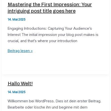
Your
Mastering the First Impression: Your
attractive
intriguing post title goes here
post
14. Mai 2025
title
goes
Engaging Introductions: Capturing Your Audience’s
here
Interest The initial impression your blog post makes is
crucial, and that’s where your introduction
Mastering
Beitrag lesen »
the
First
Impression:
Your
intriguing
Hallo Welt!
post
14. Mai 2025
title
goes
Willkommen bei WordPress. Dies ist dein erster Beitrag.
here
Bearbeite oder lösche ihn und beginne mit dem