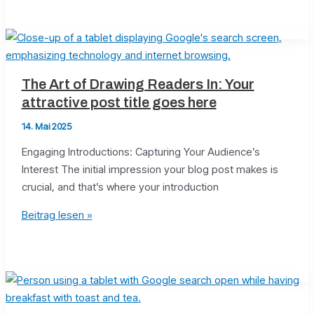
Headlines:
Your
awesome
post
title
The Art of Drawing Readers In: Your
goes
attractive post title goes here
here
14. Mai 2025
Engaging Introductions: Capturing Your Audience’s
Interest The initial impression your blog post makes is
crucial, and that’s where your introduction
The
Beitrag lesen »
Art
of
Drawing
Readers
In: