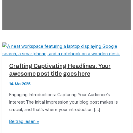
Crafting Captivating Headlines: Your
awesome post title goes here
14. Mai 2025
Engaging Introductions: Capturing Your Audience’s
Interest The initial impression your blog post makes is
crucial, and that’s where your introduction […]
Crafting
Beitrag lesen »
Captivating