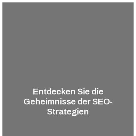
Zum
Mit SEO an die Spitze
Inhalt
MAIN
springen
MENU
Entdecken Sie die
Geheimnisse der SEO-
Strategien